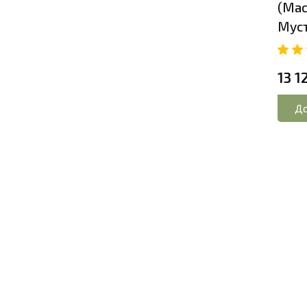
(Мас
Мус
13 1
До