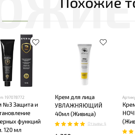
Похожие т
Крем для лица
ул:
197078772
Артик
 №3 Защита и
Крем
УВЛАЖНЯЮЩИЙ
тановление
НОЧ
40мл (Живица)
ерных функций
(Жив
Отзывы: 4
. 120 мл