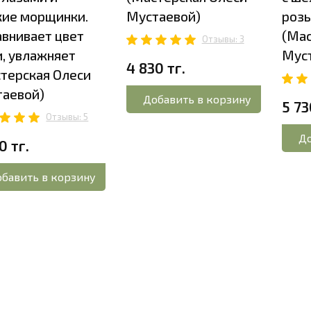
ие морщинки.
Мустаевой)
розы
внивает цвет
(Мас
Отзывы: 3
, увлажняет
Мус
4 830 тг.
терская Олеси
таевой)
Добавить в корзину
5 73
Отзывы: 5
До
0 тг.
бавить в корзину