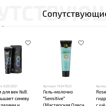
Сопутствующи
ул:
62612651
Артикул:
74347623
Артик
 для век №8.
Гель-молочко
Ros
ьшает синеву
"Sensitive"
гид
глазами и
(Мастерская Олеси
с шё