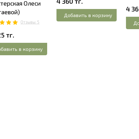
4 360 тг.
терская Олеси
4 36
таевой)
Добавить в корзину
Отзывы: 5
До
25 тг.
бавить в корзину