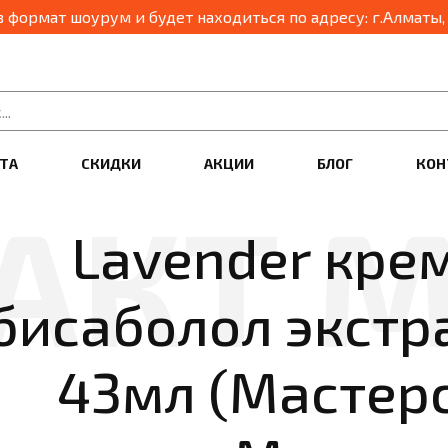
03.04.2025 наш маг
ТА
СКИДКИ
АКЦИИ
БЛОГ
КОН
Lavender кре
бисаболол экстр
43мл (Мастер