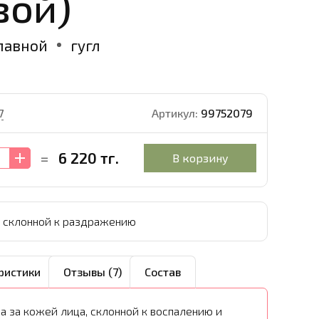
вой)
лавной
гугл
7
Артикул:
99752079
6 220 тг.
=
В корзину
, склонной к раздражению
ристики
Отзывы (7)
Состав
 за кожей лица, склонной к воспалению и