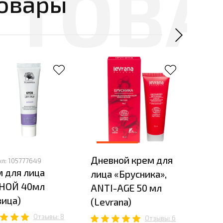
овары
Дневной крем для
ул:
105777649
Артик
 для лица
Ecto
лица «Брусника»,
НОЙ 40мл
для 
ANTI-AGE 50 мл
ица)
ALC
(Levrana)
Отзывы: 8
Отзывы: 6