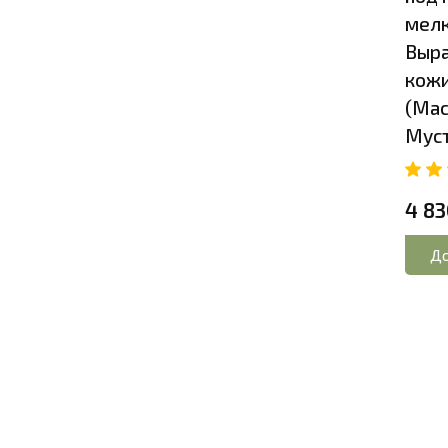
мелк
Выра
кожи
(Мас
Мус
4 83
До