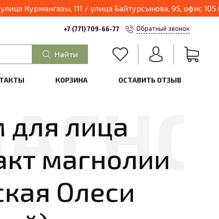
азин переходит в формат шоурум и будет находиться по адресу: г.Алматы, улица Курмангазы, 111 / улица Байтурсынова
Обратный звонок
+7 (771) 709-66-77
Найти
ТАКТЫ
КОРЗИНА
ОСТАВИТЬ ОТЗЫВ
м для лица
акт магнолии
ская Олеси