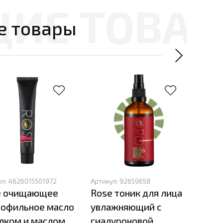
е товары
Имби
ул:
4626015501972
Артикул:
92659658
e очищающее
Rose тоник для лица
сере
рофильное масло
увлажняющий с
(Мас
лком и маслом
гиалуроновой
Мус