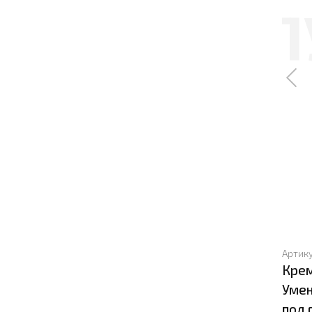
Артик
Крем
Умен
под 