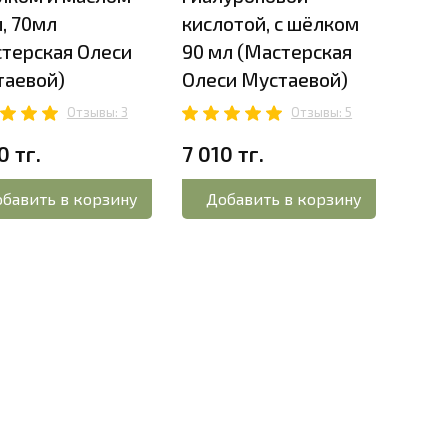
, 70мл
кислотой, с шёлком
терская Олеси
90 мл (Мастерская
4 93
таевой)
Олеси Мустаевой)
Отзывы: 3
Отзывы: 5
До
0 тг.
7 010 тг.
бавить в корзину
Добавить в корзину