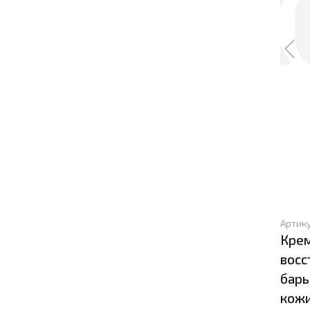
Артик
Крем
восс
барь
кожи