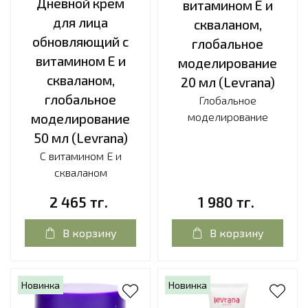
Дневной крем
витамином Е и
для лица
скваланом,
обновляющий с
глобальное
витамином Е и
моделирование
скваланом,
20 мл (Levrana)
глобальное
Глобальное
моделирование
моделирование
50 мл (Levrana)
С витамином Е и
скваланом
2 465 тг.
1 980 тг.
В корзину
В корзину
Новинка
Новинка