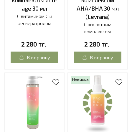
комплексом anti-
комплексом
age 30 мл
AHA/BHA 30 мл
С витамином С и
(Levrana)
ресвератролом
С кислотным
комплексом
2 280 тг.
2 280 тг.
В корзину
В корзину
Новинка