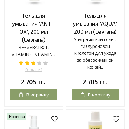
Гель для
Гель для
умывания "ANTI-
умывания "AQUA",
OX", 200 мл
200 мл (Levrana)
(Levrana)
Ультрамягкий гель с
гиалуроновой
RESVERATROL,
кислотой для ухода
VITAMIN C, VITAMIN E
за обезвоженной
кожей...
Отзывы: 1
2 705 тг.
2 705 тг.
В корзину
В корзину
Новинка