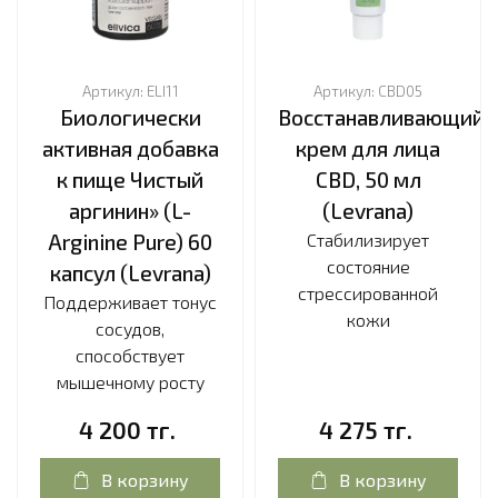
Артикул:
ELI11
Артикул:
CBD05
Биологически
Восстанавливающий
активная добавка
крем для лица
к пище Чистый
CBD, 50 мл
аргинин» (L-
(Levrana)
Arginine Pure) 60
Стабилизирует
состояние
капсул (Levrana)
стрессированной
Поддерживает тонус
кожи
сосудов,
способствует
мышечному росту
4 200 тг.
4 275 тг.
В корзину
В корзину