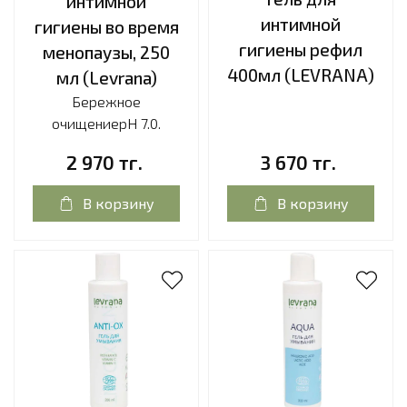
интимной
интимной
гигиены во время
гигиены рефил
менопаузы, 250
400мл (LEVRANA)
мл (Levrana)
Бережное
очищениеpH 7.0.
2 970 тг.
3 670 тг.
В корзину
В корзину