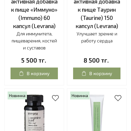
активная добавка
активная добавка
к пище «Иммуно»
к пище Таурин
(Immuno) 60
(Taurine) 150
капсул (Levrana)
капсул (Levrana)
Для иммунитета,
Улучшает зрение и
пищеварения, костей
работу сердца
и суставов
5 500 тг.
8 500 тг.
В корзину
В корзину
Новинка
Новинка