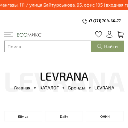
ум и будет находиться по адресу: г.Алматы, улица Курмангазы, 111 / улица Байтурсынова, 95, офис 105 (входная гру
+7 (771) 709-66-77
Найти
LEVRANA
Главная
КАТАЛОГ
Бренды
LEVRANA
Elivica
Daily
ЮННИ