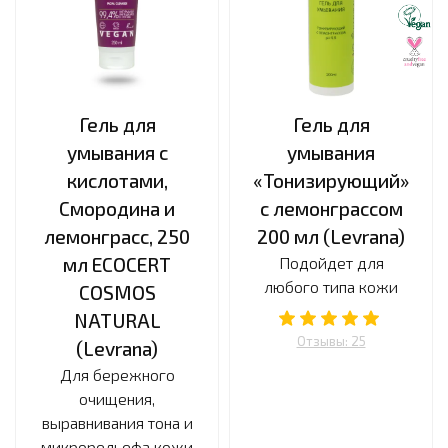
Гель для
Гель для
умывания с
умывания
кислотами,
«Тонизирующий»
Смородина и
с лемонграссом
лемонграсс, 250
200 мл (Levrana)
мл ECOCERT
Подойдет для
любого типа кожи
COSMOS
NATURAL
Отзывы: 25
(Levrana)
Для бережного
очищения,
выравнивания тона и
микрорельефа кожи