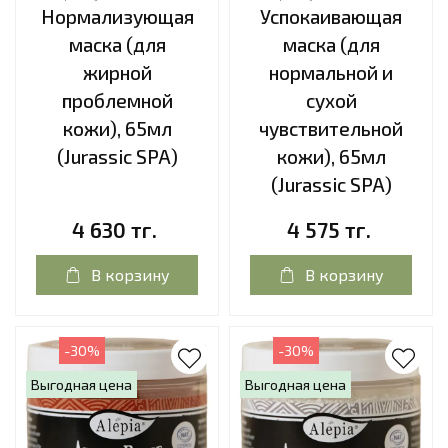
Нормализующая
Успокаивающая
маска (для
маска (для
жирной
нормальной и
проблемной
сухой
кожи), 65мл
чувствительной
(Jurassic SPA)
кожи), 65мл
(Jurassic SPA)
4 630 тг.
4 575 тг.
В корзину
В корзину
-30%
-30%
Выгодная цена
Выгодная цена