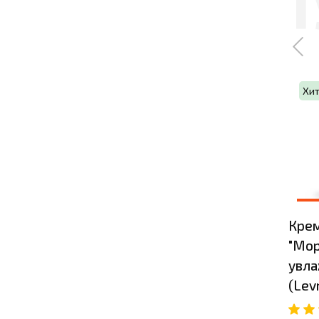
Хи
Крем
"Мор
увла
(Lev