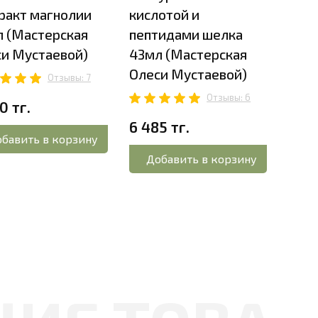
ракт магнолии
кислотой и
подт
 (Мастерская
пептидами шелка
(Jur
и Мустаевой)
43мл (Мастерская
5 42
Олеси Мустаевой)
Отзывы: 7
Отзывы: 6
До
0 тг.
6 485 тг.
бавить в корзину
Добавить в корзину