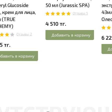
eryl Glucoside
50 мл (Jurassic SPA)
экст
, крем для лица,
43мл
Отзывы: 5
 (TRUE
Олес
4 510 тг.
HEMY)
Отзывы: 2
Добавить в корзину
6 22
5 тг.
До
бавить в корзину