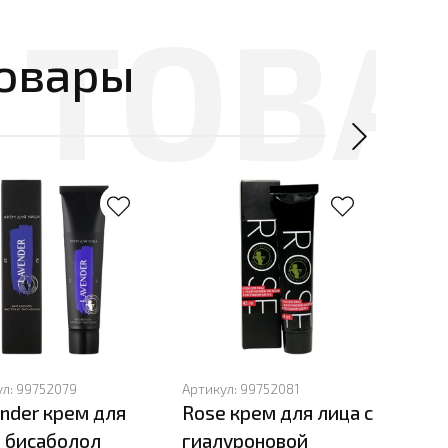
овары
ул:
99752079
Артикул:
99752081
Артик
nder крем для
Rose крем для лица с
Крем
 бисаболол
гиалуроновой
кожи