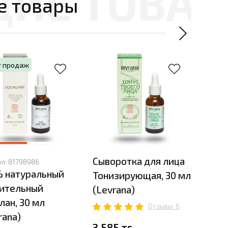
е товары
т продаж
Сыворотка для лица
Днев
ул:
81798986
 натуральный
Тонизирующая, 30 мл
для 
тительный
(Levrana)
вокр
лан, 30 мл
(Lev
Отзывы: 6
rana)
3 585 тг.