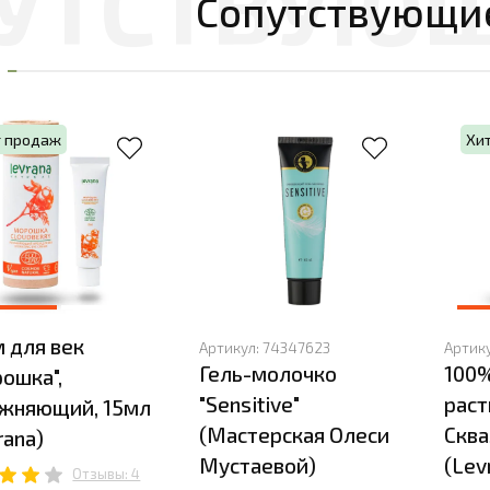
Сопутствующи
т продаж
Хи
 для век
Артикул:
74347623
Артик
Гель-молочко
100%
ошка",
"Sensitive"
рас
жняющий, 15мл
(Мастерская Олеси
Сква
rana)
Мустаевой)
(Lev
Отзывы: 4