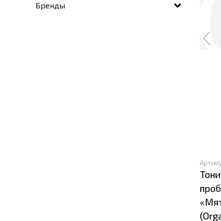
Бренды
Артик
Тони
про
«Мят
(Org