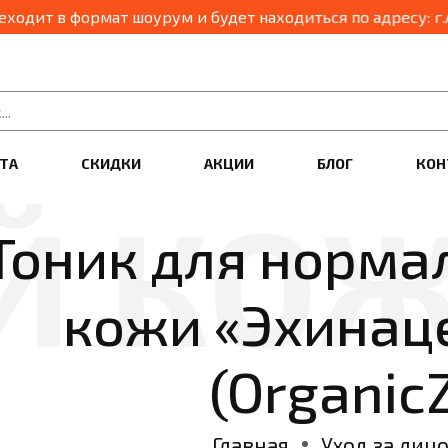
ТА
СКИДКИ
АКЦИИ
БЛОГ
КОН
Тоник для норма
кожи «Эхинац
(Organic
Главная
Уход за лиц