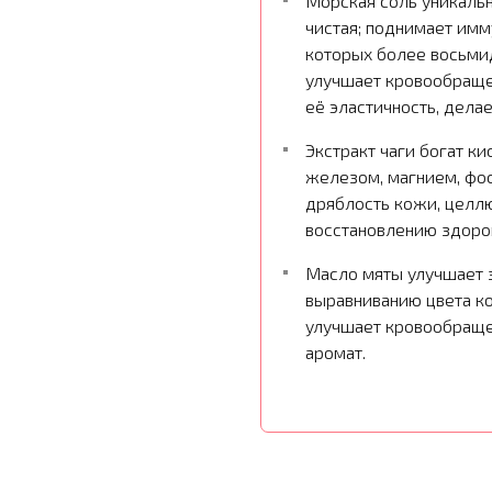
Морская соль уникальн
чистая; поднимает им
которых более восьми
улучшает кровообраще
её эластичность, дела
Экстракт чаги богат к
железом, магнием, фо
дряблость кожи, целлю
восстановлению здоро
Масло мяты улучшает 
выравниванию цвета к
улучшает кровообраще
аромат.