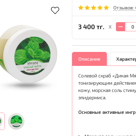
Отзывов: 
3 400 тг.
X
Описание
Характе
Солевой скраб «Дикая М
тонизирующим действием
кожу, морская соль стим
эпидермиса.
Основные активные инг