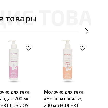
е товары
чко для тела
Молочко для тела
Гель
анда», 200 мл
«Нежная ваниль»,
Грей
CERT COSMOS
200 мл ECOCERT
250 