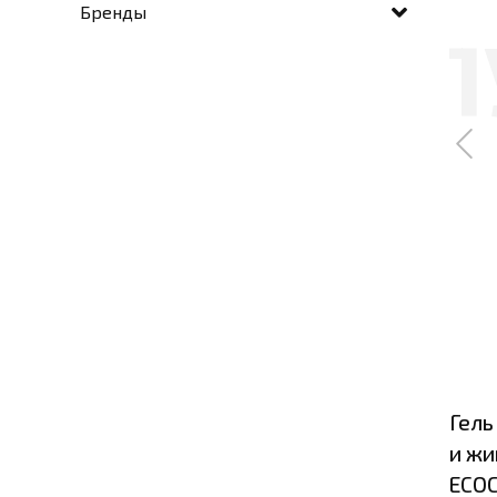
Бренды
Гель
и жи
ECO