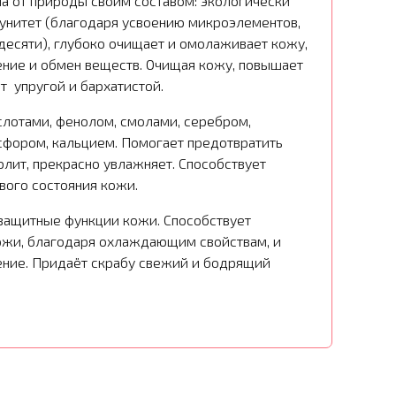
а от природы своим составом: экологически
мунитет (благодаря усвоению микроэлементов,
десяти), глубоко очищает и омолаживает кожу,
ние и обмен веществ. Очищая кожу, повышает
ет упругой и бархатистой.
ислотами, фенолом, смолами, серебром,
сфором, кальцием. Помогает предотвратить
лит, прекрасно увлажняет. Способствует
вого состояния кожи.
защитные функции кожи. Способствует
ожи, благодаря охлаждающим свойствам, и
ние. Придаёт скрабу свежий и бодрящий