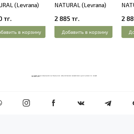
RAL (Levrana)
NATURAL (Levrana)
NATU
0 тг.
2 885 тг.
2 88
бавить в корзину
Добавить в корзину
До
ECOМИКС МУЛЬТИМАГАЗИН НАТУРАЛЬНОЙ ОРГАНИЧЕСКОЙ КОСМЕТИКИ С ДОСТАВКОЙ ПО ВСЕМУ
КАЗАХСТАНУ