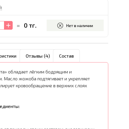
4
0 тг.
=
В корзину
Нет в наличии
ристики
Отзывы (4)
Состав
ята» обладает лёгким бодрящим и
. Масло жожоба подтягивает и укрепляет
улирует кровообращение в верхних слоях
редиенты: