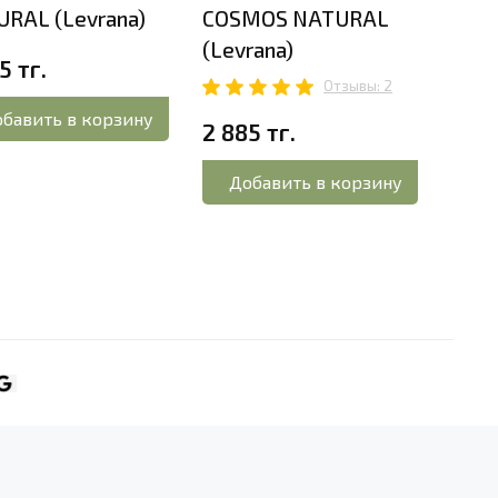
RAL (Levrana)
COSMOS NATURAL
COS
(Levrana)
(Lev
5 тг.
Отзывы: 2
2 16
бавить в корзину
2 885 тг.
До
Добавить в корзину