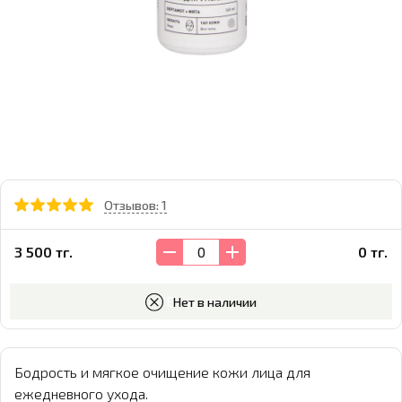
Отзывов: 1
3 500 тг.
0 тг.
В корзину
Нет в наличии
Бодрость и мягкое очищение кожи лица для
ежедневного ухода.