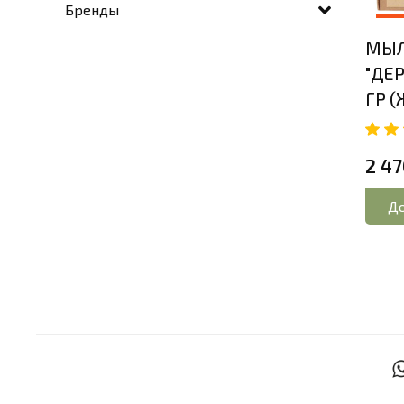
Бренды
МЫ
"ДЕР
ГР (
2 47
До