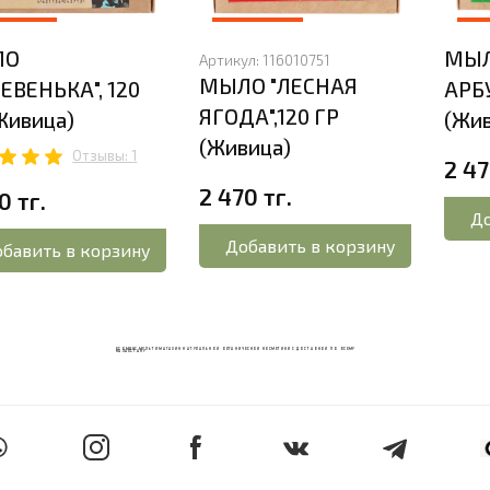
ЛО
МЫЛ
Артикул:
116010751
МЫЛО "ЛЕСНАЯ
ЕВЕНЬКА", 120
АРБУ
ЯГОДА",120 ГР
Живица)
(Жив
(Живица)
Отзывы: 1
2 47
2 470 тг.
0 тг.
До
Добавить в корзину
бавить в корзину
ECOМИКС МУЛЬТИМАГАЗИН НАТУРАЛЬНОЙ ОРГАНИЧЕСКОЙ КОСМЕТИКИ С ДОСТАВКОЙ ПО ВСЕМУ
КАЗАХСТАНУ