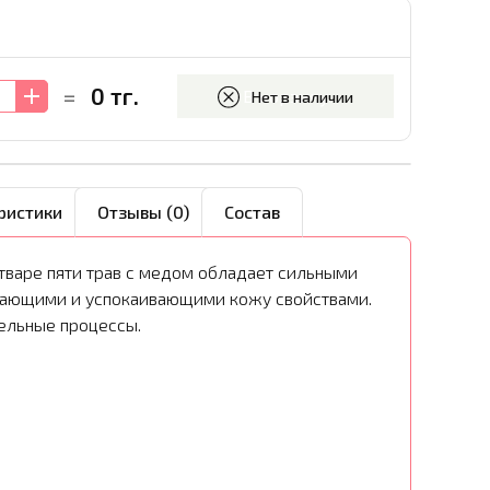
0 тг.
=
В корзину
Нет в наличии
ристики
Отзывы (0)
Состав
тваре пяти трав с медом обладает сильными
жающими и успокаивающими кожу свойствами.
ельные процессы.