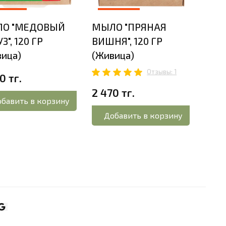
О "МЕДОВЫЙ
МЫЛО "ПРЯНАЯ
МЫЛ
З", 120 ГР
ВИШНЯ", 120 ГР
КОФЕ
ица)
(Живица)
(Жи
Отзывы: 1
0 тг.
2 61
2 470 тг.
бавить в корзину
До
Добавить в корзину