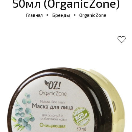
50мл (OrganicZone)
Главная
Бренды
OrganicZone