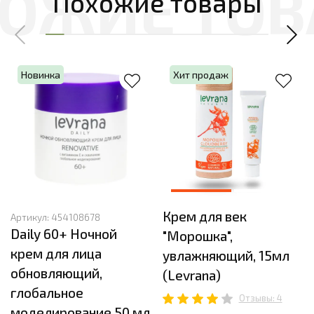
Похожие товары
Новинка
Хит продаж
Крем для век
Артикул:
454108678
Daily 60+ Ночной
"Морошка",
крем для лица
увлажняющий, 15мл
обновляющий,
(Levrana)
глобальное
Отзывы: 4
моделирование 50 мл