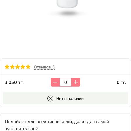
Отзывов: 5
3 050 тг.
0 тг.
В корзину
Нет в наличии
П
одойдет для всех типов кожи, даже для самой
чувствительной