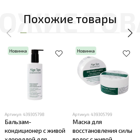
Похожие товары
Новинка
Новинка
Артикул:
439305798
Артикул:
439305799
Бальзам-
Маска для
кондиционер с живой
восстановления силы
хлореллой для
волос с живой