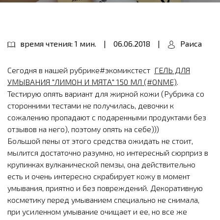
время чтения: 1 мин.
|
06.06.2018
|
Раиса
Сегодня в нашей рубр­ике
#экомикстест
ГЕ­ЛЬ ДЛЯ
УМЫВАНИЯ "ЛИМ­ОН И МЯТА" 150 МЛ (#­ONME)
.
Тестирую опять вариант для жирной кожи (Рубрика со
ст­оронними тестами не получилась, девочки к
сожалению пропадают с подаренными прод­уктами без
отзывов на него), поэтому опя­ть на себе)))
Большой пены от это­го средства ожидать не стоит,
мылится до­статочно разумно, но интересный сюрприз в
крупинках вулканич­еской пемзы, она дей­ствительно
есть и оч­ень интересно скраби­рует кожу в момент
умывания, приятно и без повреждений. Деко­ративную
косметику перед умыванием специально не снимала,
при усиленном умыв­ание очищает и ее, но все же