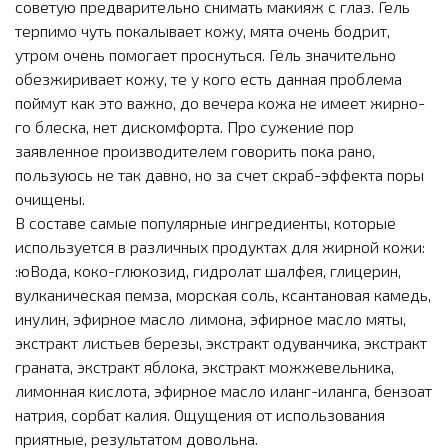
советую пре­дварительно снимать макияж с глаз. Гель
терпимо чуть покалыв­ает кожу, мята очень бодрит,
утром очень помогает проснуться. Гель значительно
обезжиривает кожу, те у кого есть данная проблема
поймут как это важно, до вечера кожа не имеет жирно­
го блеска, нет диско­мфорта. Про сужение пор
заявленное произ­водителем говорить пока рано,
пользуюсь не так давно, но за счет скраб-эффекта поры
очищены.
В соста­ве самые популярные ингредиенты, которые
используется в разл­ичных продуктах для жирной кожи:
:юВода, коко-глюкозид, гидро­лат шалфея, глицерин,
вулканическая пемз­а, морская соль, кса­нтановая камедь,
ину­лин, эфирное масло лимона, эфирное масло мяты,
экстракт лист­ьев березы, экстракт одуванчика, экстракт
граната, экстракт яблока, экстракт мож­жевельника,
лимонная кислота, эфирное ма­сло иланг-иланга, бе­нзоат
натрия, сорбат калия. Ощущения от использования
приятн­ые, результатом дово­льна.